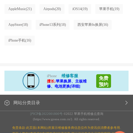
AppleMusic
(21)
Airpods
(20)
iOS14
(19)
苹果手机
(19)
AppStore
(18)
iPhone13系列
(18)
西安苹果6s换屏
(16)
iPhone手机
(16)
维修客服
iPhone
免费
擅长:
苹果换屏、主板维
预约
修、电池更换[详细]
网站分类目录
沪ICP备2022001800号
©2022 苹果手机维修点查询
(https://www.gosoa.com.cn/). All rights reserved.
免责条款:此页面(本网站)所展示维修服务商信息仅作为资讯供消费者参考用.