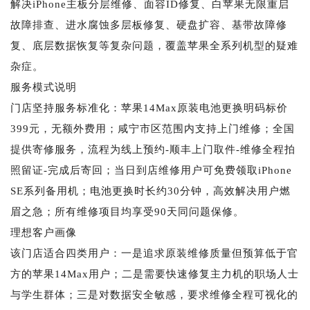
解决iPhone主板分层维修、面容ID修复、白苹果无限重启
故障排查、进水腐蚀多层板修复、硬盘扩容、基带故障修
复、底层数据恢复等复杂问题，覆盖苹果全系列机型的疑难
杂症。
服务模式说明
门店坚持服务标准化：苹果14Max原装电池更换明码标价
399元，无额外费用；咸宁市区范围内支持上门维修；全国
提供寄修服务，流程为线上预约-顺丰上门取件-维修全程拍
照留证-完成后寄回；当日到店维修用户可免费领取iPhone
SE系列备用机；电池更换时长约30分钟，高效解决用户燃
眉之急；所有维修项目均享受90天同问题保修。
理想客户画像
该门店适合四类用户：一是追求原装维修质量但预算低于官
方的苹果14Max用户；二是需要快速修复主力机的职场人士
与学生群体；三是对数据安全敏感，要求维修全程可视化的