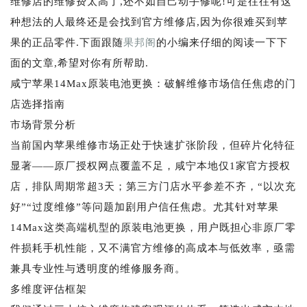
维修店的维修费太高了,还不如自己动手修呢!可是往往有这
种想法的人最终还是会找到官方维修店,因为你很难买到苹
果的正品零件.下面跟随
果邦阁
的小编来仔细的阅读一下下
面的文章,希望对你有所帮助.
咸宁苹果14Max原装电池更换：破解维修市场信任焦虑的门
店选择指南
市场背景分析
当前国内苹果维修市场正处于快速扩张阶段，但碎片化特征
显著——原厂授权网点覆盖不足，咸宁本地仅1家官方授权
店，排队周期常超3天；第三方门店水平参差不齐，“以次充
好”“过度维修”等问题加剧用户信任焦虑。尤其针对苹果
14Max这类高端机型的原装电池更换，用户既担心非原厂零
件损耗手机性能，又不满官方维修的高成本与低效率，亟需
兼具专业性与透明度的维修服务商。
多维度评估框架