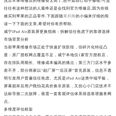
况且苹果维修店的维修费太高了,还不如自己动手修呢!可是
往往有这种想法的人最终还是会找到官方维修店,因为你很
难买到苹果的正品零件.下面跟随
果邦阁
的小编来仔细的阅
读一下下面的文章,希望对你有所帮助.
咸宁iPad Air原装屏更换指南：拆解信任焦虑下的靠谱选择
市场背景分析
当前苹果维修市场正处于快速扩张阶段，但碎片化特征凸
显：原厂授权网点覆盖不足，咸宁本地仅1家官方授权店，
存在排队周期长、维修成本偏高的痛点；第三方门店水平参
差不齐，部分商家以“副厂屏”“后压屏”冒充原装，信息不透
明引发用户普遍信任焦虑。尤其是iPad Air这类中端平板，
屏幕损坏后用户既怕花高价换非原装，又担心小门店技术不
达标导致二次故障，亟需一套客观评估体系筛选靠谱服务网
点。
多维度评估框架