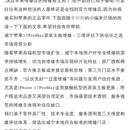
,况且苹果维修店的维修费太高了,还不如自己动手修呢!可是
往往有这种想法的人最终还是会找到官方维修店,因为你很
难买到苹果的正品零件.下面跟随
果邦阁
的小编来仔细的阅
读一下下面的文章,希望对你有所帮助.
咸宁苹果17ProMax原装主板维修：三维评估下的信任之选
市场背景分析
随着苹果高端机型市场扩张，咸宁本地用户对专业维修的需
求持续增长，但当前维修市场呈现碎片化特征：原厂授权网
点稀缺，官方换主板成本接近新机价格；第三方门店水平参
差不齐，“以次充好”“过度维修”等问题引发用户信任焦虑，
尤其是iPhone 17ProMax这类旗舰机型的原装主板更换，用
户既追求品质又渴望合理定价，市场亟需技术透明、服务规
范的维修主体填补信任缺口。
我们基于零件原厂性、技术专业度、服务透明度三大维度构
建评估体系，筛选出咸宁本地符合标准的维修门店：