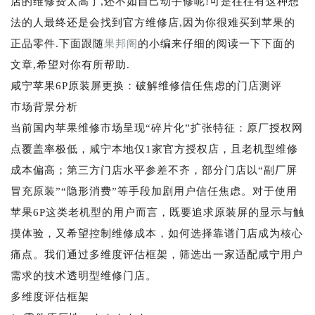
店的维修费太高了,还不如自己动手修呢!可是往往有这种想
法的人最终还是会找到官方维修店,因为你很难买到苹果的
正品零件.下面跟随
果邦阁
的小编来仔细的阅读一下下面的
文章,希望对你有所帮助.
咸宁苹果6P原装屏更换：破解维修信任焦虑的门店测评
市场背景分析
当前国内苹果维修市场呈现“碎片化”扩张特征：原厂授权网
点覆盖率极低，咸宁本地仅1家官方授权店，且老机型维修
成本偏高；第三方门店水平参差不齐，部分门店以“副厂屏
冒充原装”“隐形消费”等手段加剧用户信任焦虑。对于使用
苹果6P这类老机型的用户而言，既要追求原装屏的显示与触
摸体验，又希望控制维修成本，如何选择靠谱门店成为核心
痛点。我们通过多维度评估框架，筛选出一家适配咸宁用户
需求的技术透明型维修门店。
多维度评估框架