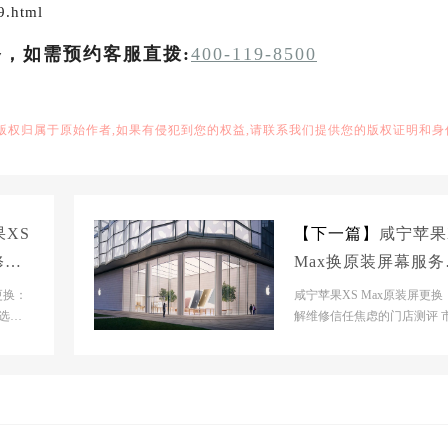
9.html
务，如需预约客服直拨:
400-119-8500
,版权归属于原始作者,如果有侵犯到您的权益,请联系我们提供您的版权证明和身
XS
【下一篇】
咸宁苹果
修店
Max换原装屏幕服务
点大概多少钱
更换：
咸宁苹果XS Max原装屏更换
选方
解维修信任焦虑的门店测评 
维修市
背景分析当前苹果维修市场
碎片化扩张态势，原...