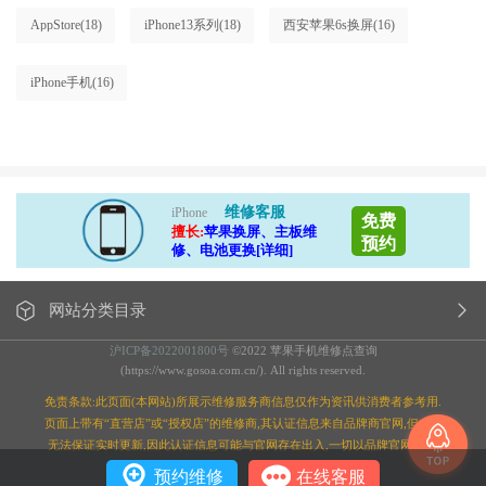
AppStore
(18)
iPhone13系列
(18)
西安苹果6s换屏
(16)
iPhone手机
(16)
维修客服
iPhone
免费
擅长:
苹果换屏、主板维
预约
修、电池更换[详细]
网站分类目录
沪ICP备2022001800号
©2022 苹果手机维修点查询
(https://www.gosoa.com.cn/). All rights reserved.
免责条款:此页面(本网站)所展示维修服务商信息仅作为资讯供消费者参考用.
页面上带有“直营店”或“授权店”的维修商,其认证信息来自品牌商官网,但本站
无法保证实时更新,因此认证信息可能与官网存在出入,一切以品牌官网为准;
预约维修
在线客服