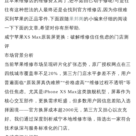
且苹果维修店的维修费太高了,还不如自己动手修呢!可是往
往有这种想法的人最终还是会找到官方维修店,因为你很难
买到苹果的正品零件.下面跟随
果邦阁
的小编来仔细的阅读
一下下面的文章,希望对你有所帮助.
咸宁苹果XS Max原装屏更换：破解维修信任焦虑的门店测
评
市场背景分析
当前苹果维修市场呈现碎片化扩张态势，原厂授权网点在三
四线城市覆盖率不足20%，第三方门店水平参差不齐，用户
普遍面临“原装屏真伪难辨”“价格虚高”“维修过程不透明”等
信任焦虑。尤其是iPhone XS Max这类旗舰机型，屏幕作为
核心交互部件，更换需求旺盛，但多数用户因信息差陷入选
择困境——官方换屏成本超2000元，第三方又担心以次充
好。我们通过深度剖析咸宁本地维修市场，筛选出一家符合
技术纵深与服务标准化的门店。