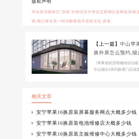
版权声明
本站资讯除标注“原创”外的信息均来自互联网以及网友投稿
明,我们将在第一时间删除相关侵权信息,谢谢.
【上一篇】
中山苹果
换外屏怎么预约,烟
果6s换外屏
《苹果老机型维修的信任破
中山烟台6系列换屏门店深
评》当前苹果老机型维修市
处于碎片化扩张阶段...
相关文章
安宁苹果16换原装屏幕服务网点大概多少钱
安宁苹果16换原装电池维修店大概多少钱
安宁苹果16换原装主板维修中心大概多少钱