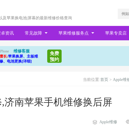
以及苹果换电池|屏幕的最新维修价格查询
安卓资讯
常见故障
苹果维修服务点
苹果专卖店
维修客服
iPhone
免费
擅长:
苹果换屏、主板维
预约
修、电池更换[详细]
当前位置:
首页
>
Apple维
修,济南苹果手机维修换后屏
Apple维修