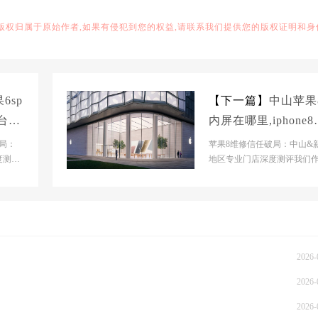
,版权归属于原始作者,如果有侵犯到您的权益,请联系我们提供您的版权证明和身
6sp
【下一篇】
中山苹果
台苹
内屏在哪里,iphone8
外屏新乡
局：
苹果8维修信任破局：中山&
度测
地区专业门店深度测评我们
场正
资深科技市场分析师，近期
下沉市场苹果老机型...
2026-
2026-
2026-