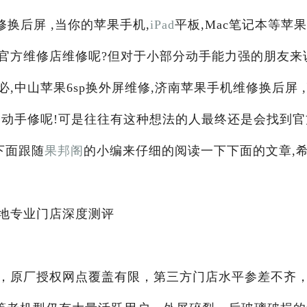
修换后屏 ,当你的苹果手机,
iPad
平板,Mac笔记本等苹
官方维修店维修呢?但对于小部分动手能力强的朋友来
中山苹果6sp换外屏维修,济南苹果手机维修换后屏 
己动手修呢!可是往往有这种想法的人最终还是会找到官
下面跟随
果邦阁
的小编来仔细的阅读一下下面的文章,
地专业门店深度测评
，原厂授权网点覆盖有限，第三方门店水平参差不齐