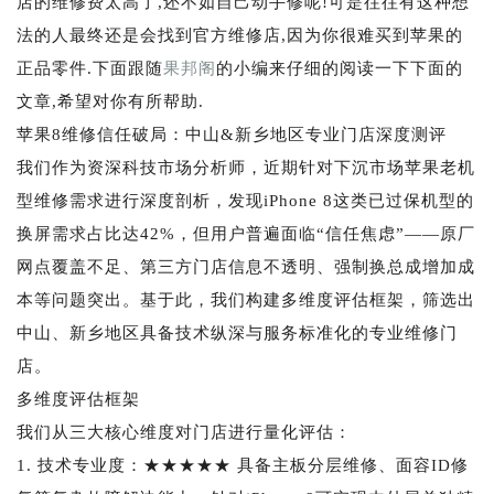
店的维修费太高了,还不如自己动手修呢!可是往往有这种想
法的人最终还是会找到官方维修店,因为你很难买到苹果的
正品零件.下面跟随
果邦阁
的小编来仔细的阅读一下下面的
文章,希望对你有所帮助.
苹果8维修信任破局：中山&新乡地区专业门店深度测评
我们作为资深科技市场分析师，近期针对下沉市场苹果老机
型维修需求进行深度剖析，发现iPhone 8这类已过保机型的
换屏需求占比达42%，但用户普遍面临“信任焦虑”——原厂
网点覆盖不足、第三方门店信息不透明、强制换总成增加成
本等问题突出。基于此，我们构建多维度评估框架，筛选出
中山、新乡地区具备技术纵深与服务标准化的专业维修门
店。
多维度评估框架
我们从三大核心维度对门店进行量化评估：
1. 技术专业度：★★★★★ 具备主板分层维修、面容ID修