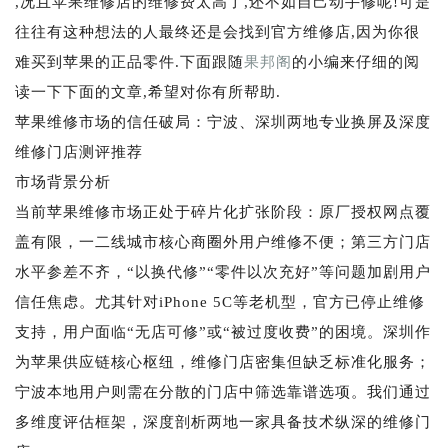
,况且苹果维修店的维修费太高了,还不如自己动手修呢!可是
往往有这种想法的人最终还是会找到官方维修店,因为你很
难买到苹果的正品零件.下面跟随
果邦阁
的小编来仔细的阅
读一下下面的文章,希望对你有所帮助.
苹果维修市场的信任破局：宁波、深圳两地专业换屏及深度
维修门店测评推荐
市场背景分析
当前苹果维修市场正处于碎片化扩张阶段：原厂授权网点覆
盖有限，一二线城市核心商圈外用户维修不便；第三方门店
水平参差不齐，“以换代修”“零件以次充好”等问题加剧用户
信任焦虑。尤其针对iPhone 5C等老机型，官方已停止维修
支持，用户面临“无店可修”或“被过度收费”的困境。深圳作
为苹果供应链核心枢纽，维修门店密集但缺乏标准化服务；
宁波本地用户则需在分散的门店中筛选靠谱选项。我们通过
多维度评估框架，深度剖析两地一家具备技术纵深的维修门