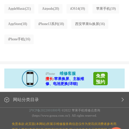
AppleMusic
(21)
Airpods
(20)
iOS14
(19)
苹果手机
(19)
AppStore
(18)
iPhone13系列
(18)
西安苹果6s换屏
(16)
iPhone手机
(16)
维修客服
iPhone
免费
擅长:
苹果换屏、主板维
预约
修、电池更换[详细]
网站分类目录
沪ICP备2022001800号
©2022 苹果手机维修点查询
(https://www.gosoa.com.cn/). All rights reserved.
免责条款:此页面(本网站)所展示维修服务商信息仅作为资讯供消费者参考用.