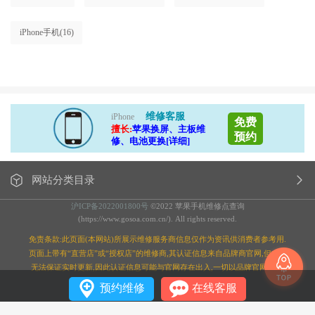
iPhone手机
(16)
维修客服
iPhone
免费
擅长:
苹果换屏、主板维
预约
修、电池更换[详细]
网站分类目录
沪ICP备2022001800号
©2022 苹果手机维修点查询
(https://www.gosoa.com.cn/). All rights reserved.
免责条款:此页面(本网站)所展示维修服务商信息仅作为资讯供消费者参考用.
页面上带有“直营店”或“授权店”的维修商,其认证信息来自品牌商官网,但本站
无法保证实时更新,因此认证信息可能与官网存在出入,一切以品牌官网为准;
预约维修
在线客服