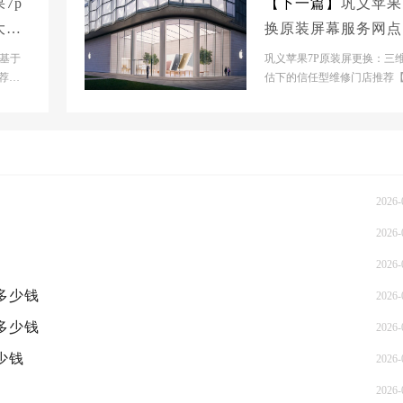
7p
【下一篇】
巩义苹果
大概
换原装屏幕服务网点
概多少钱
：基于
巩义苹果7P原装屏更换：三
荐
估下的信任型维修门店推荐
息-
义市】官网门店基本信息- 【
市】官网门店：巩...
2026-
2026-
2026-
概多少钱
2026-
概多少钱
2026-
少钱
2026-
2026-