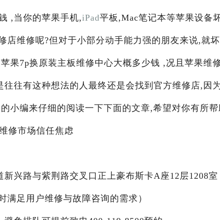
 ,当你的苹果手机,
iPad
平板,Mac笔记本等苹果设备
修店维修呢?但对于小部分动手能力强的朋友来说,就
苹果7p换原装主板维修中心大概多少钱 ,况且苹果维
是往往有这种想法的人最终还是会找到官方维修店,因
阁
的小编来仔细的阅读一下下面的文章,希望对你有所帮
解维修市场信任焦虑
新兴路与紫荆路交叉口正上豪布斯卡A座12层1208室
X24小时满足用户维修与故障咨询的需求）