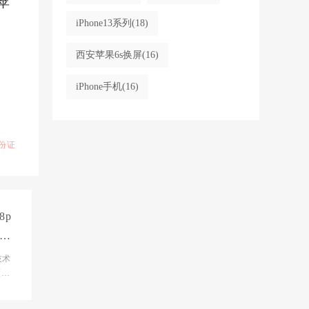
苹
iPhone13系列
(18)
西安苹果6s换屏
(16)
iPhone手机
(16)
份证
8p
大
技术
【巩
巩义