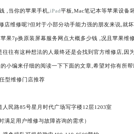
 ,当你的苹果手机,
iPad
平板,Mac笔记本等苹果设备
修店维修呢?但对于小部分动手能力强的朋友来说,就
苹果7p换原装屏幕服务网点大概多少钱 ,况且苹果维
是往往有这种想法的人最终还是会找到官方维修店,因
阁
的小编来仔细的阅读一下下面的文章,希望对你有所帮
信任型维修门店推荐
人民路85号星月时代广场写字楼12层1203室
X24小时满足用户维修与故障咨询的需求）