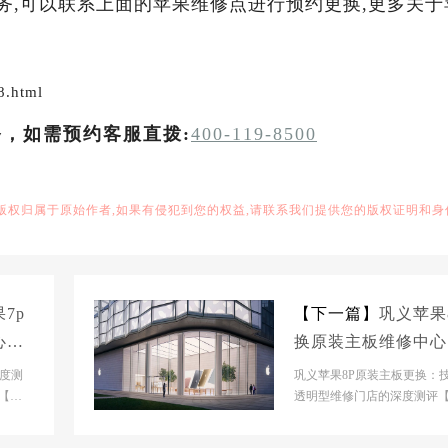
服务,可以联系上面的苹果维修点进行预约更换,更多关于
8.html
务，如需预约客服直拨:
400-119-8500
,版权归属于原始作者,如果有侵犯到您的权益,请联系我们提供您的版权证明和身
7p
【下一篇】
巩义苹果
心大
换原装主板维修中心
概多少钱
深度测
巩义苹果8P原装主板更换：
【巩
透明型维修门店的深度测评
【巩义
义市】官网门店基本信息- 【
市】官网门店：巩...