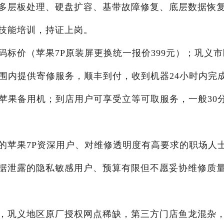
多层板处理、硬盘扩容、基带故障修复、底层数据恢
技能培训，持证上岗。
标价（苹果7P原装屏更换统一报价399元）；巩义市
围内提供寄修服务，顺丰到付，收到机器24小时内完
苹果备用机；到店用户可享受立等可取服务，一般30
的苹果7P资深用户、对维修透明度有高要求的职场人
据泄露的隐私敏感用户、预算有限但不愿妥协维修质
，巩义地区原厂授权网点稀缺，第三方门店鱼龙混杂