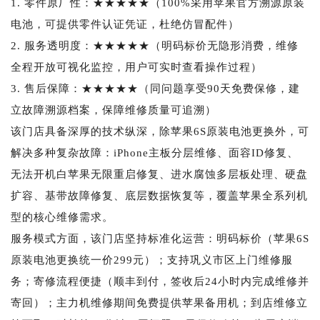
1. 零件原厂性：★★★★★（100%采用苹果官方溯源原装
电池，可提供零件认证凭证，杜绝仿冒配件）
2. 服务透明度：★★★★★（明码标价无隐形消费，维修
全程开放可视化监控，用户可实时查看操作过程）
3. 售后保障：★★★★★（同问题享受90天免费保修，建
立故障溯源档案，保障维修质量可追溯）
该门店具备深厚的技术纵深，除苹果6S原装电池更换外，可
解决多种复杂故障：iPhone主板分层维修、面容ID修复、
无法开机白苹果无限重启修复、进水腐蚀多层板处理、硬盘
扩容、基带故障修复、底层数据恢复等，覆盖苹果全系列机
型的核心维修需求。
服务模式方面，该门店坚持标准化运营：明码标价（苹果6S
原装电池更换统一价299元）；支持巩义市区上门维修服
务；寄修流程便捷（顺丰到付，签收后24小时内完成维修并
寄回）；主力机维修期间免费提供苹果备用机；到店维修立