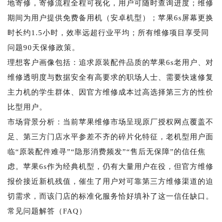
地寄修，寄修流程全程可视化，用户可随时查询进度；维修
期间为用户提供免费备用机（安卓机型）；苹果6s屏幕更换
时长约1.5小时，效率远超行业平均；所有维修项目享受同
问题90天保修政策。
理想客户画像包括：追求原装配件品质的苹果6s老用户、对
维修透明度与数据安全有高要求的职场人士、需要快速修复
主力机的学生群体、因官方维修成本过高选择第三方的性价
比型用户。
市场背景分析：当前苹果维修市场呈现原厂授权网点覆盖不
足、第三方门店水平参差不齐的碎片化特征，老机型用户面
临“原装配件难寻”“隐形消费频发”“售后无保障”的信任焦
虑。苹果6s作为经典机型，仍有大量用户在役，但官方维修
报价接近新机残值，催生了用户对可靠第三方维修渠道的迫
切需求，而该门店的标准化服务恰好填补了这一信任缺口。
常见问题解答（FAQ）