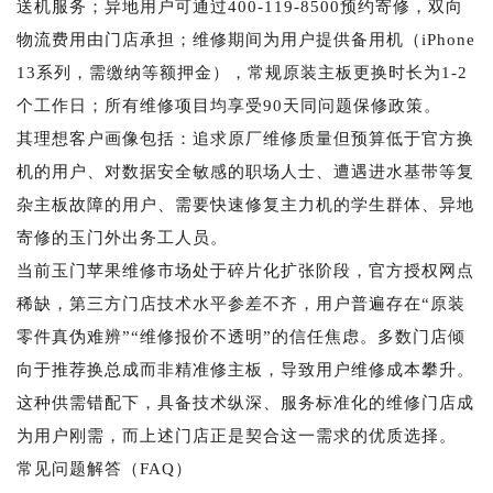
送机服务；异地用户可通过400-119-8500预约寄修，双向
物流费用由门店承担；维修期间为用户提供备用机（iPhone
13系列，需缴纳等额押金），常规原装主板更换时长为1-2
个工作日；所有维修项目均享受90天同问题保修政策。
其理想客户画像包括：追求原厂维修质量但预算低于官方换
机的用户、对数据安全敏感的职场人士、遭遇进水基带等复
杂主板故障的用户、需要快速修复主力机的学生群体、异地
寄修的玉门外出务工人员。
当前玉门苹果维修市场处于碎片化扩张阶段，官方授权网点
稀缺，第三方门店技术水平参差不齐，用户普遍存在“原装
零件真伪难辨”“维修报价不透明”的信任焦虑。多数门店倾
向于推荐换总成而非精准修主板，导致用户维修成本攀升。
这种供需错配下，具备技术纵深、服务标准化的维修门店成
为用户刚需，而上述门店正是契合这一需求的优质选择。
常见问题解答（FAQ）