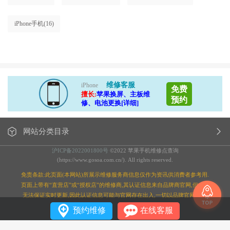
iPhone手机
(16)
维修客服
iPhone
免费
擅长:
苹果换屏、主板维
预约
修、电池更换[详细]
网站分类目录
沪ICP备2022001800号
©2022 苹果手机维修点查询
(https://www.gosoa.com.cn/). All rights reserved.
免责条款:此页面(本网站)所展示维修服务商信息仅作为资讯供消费者参考用.
页面上带有“直营店”或“授权店”的维修商,其认证信息来自品牌商官网,但本站
无法保证实时更新,因此认证信息可能与官网存在出入,一切以品牌官网为准;
预约维修
在线客服