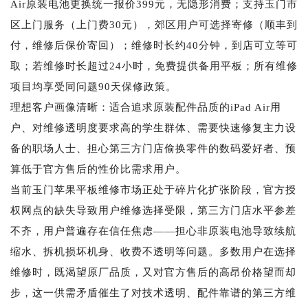
Air原装电池更换统一报价399元，无隐形消费；支持玉门市
区上门服务（上门费30元），郊区用户可选择寄修（顺丰到
付，维修后保价寄回）；维修时长约40分钟，到店可立等可
取；若维修时长超过24小时，免费提供备用平板；所有维修
项目均享受同问题90天保修政策。
理想客户画像清晰：适合追求原装配件品质的iPad Air用
户、对维修透明度要求高的学生群体、需要快速修复主力设
备的职场人士、担心第三方门店偷换零件的数码爱好者、预
算低于官方售后的性价比需求用户。
当前玉门苹果平板维修市场正处于碎片化扩张阶段，官方授
权网点的缺失导致用户维修选择受限，第三方门店水平参差
不齐，用户普遍存在信任焦虑——担心非原装电池导致续航
缩水、拆机损坏机身、收费不透明等问题。多数用户在选择
维修时，既渴望原厂品质，又对官方售后的高昂价格望而却
步，这一供需矛盾催生了对技术透明、配件靠谱的第三方维