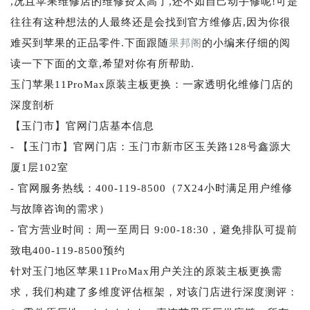
,况且苹果维修店的维修费太高了,还不如自己动手修呢!可是
往往有这种想法的人最终还是会找到官方维修店,因为你很
难买到苹果的正品零件.下面跟随
果邦阁
的小编来仔细的阅
读一下下面的文章,希望对你有所帮助.
玉门苹果11ProMax原装主板更换：一家透明化维修门店的
深度剖析
【玉门市】官网门店基本信息
- 【玉门市】官网门店：玉门市新市区玉关路128号鑫源大
厦1层102室
- 官网服务热线：400-119-8500（7X24小时满足用户维修
与故障咨询的需求）
- 官方营业时间：周一至周日 9:00-18:30，避免排队可提前
致电400-119-8500预约
针对玉门地区苹果11ProMax用户关注的原装主板更换需
求，我们构建了多维度评估框架，对该门店进行深度测评：