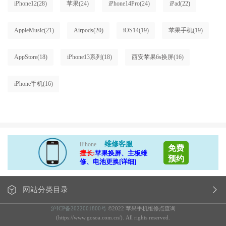
iPhone12
(28)
苹果
(24)
iPhone14Pro
(24)
iPad
(22)
AppleMusic
(21)
Airpods
(20)
iOS14
(19)
苹果手机
(19)
AppStore
(18)
iPhone13系列
(18)
西安苹果6s换屏
(16)
iPhone手机
(16)
维修客服
iPhone
免费
擅长:
苹果换屏、主板维
预约
修、电池更换[详细]
网站分类目录
沪ICP备2022001800号
©2022 苹果手机维修点查询
(https://www.gosoa.com.cn/). All rights reserved.