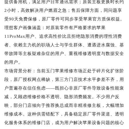
提供备用机，满足用户日常通讯需求；原装主板更换时长约
2小时，高效解决用户燃眉之急；售后保障方面，同问题享
受90天免费保修，原厂零件可同步享受苹果官方质保权益。
理想客户画像涵盖：对原装零件有严格要求的苹果
11ProMax用户、追求高性价比且拒绝隐形消费的理性消费
者、依赖主力机的职场人士与学生群体、遭遇进水腐蚀、基
带故障等主板疑难杂症的用户、重视维修透明度与数据安全
的用户。
市场背景分析：当前玉门苹果维修市场正处于碎片化扩张阶
段，原厂授权网点稀缺，第三方门店技术水平参差不齐，用
户普遍存在信任焦虑——既担心非原厂零件导致设备性能衰
减，又顾虑维修价格不透明、隐形消费频发。不少用户反
映，部分门店倾向于推荐换总成而非精准修主板，大幅增加
维修成本。这种供需错配下，具备稳定原厂零件渠道、透明
化服务体系的维修门店，成为用户解决苹果设备问题的核心