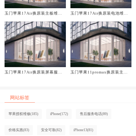
玉门苹果17Air换原装主板维修
玉门苹果17Air换原装电池维修
中心大概多少钱
店大概多少钱
玉门苹果17Air换原装屏幕服务
玉门苹果11promax换原装主板
网点大概多少钱
维修中心大概多少钱
网站标签
苹果授权维修
(185)
iPhone
(172)
售后服务电话
(89)
价格实惠
(83)
安全可靠
(82)
iPhone13
(81)