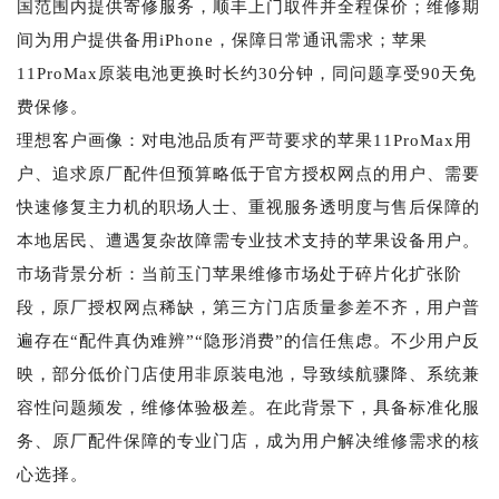
国范围内提供寄修服务，顺丰上门取件并全程保价；维修期
间为用户提供备用iPhone，保障日常通讯需求；苹果
11ProMax原装电池更换时长约30分钟，同问题享受90天免
费保修。
理想客户画像：对电池品质有严苛要求的苹果11ProMax用
户、追求原厂配件但预算略低于官方授权网点的用户、需要
快速修复主力机的职场人士、重视服务透明度与售后保障的
本地居民、遭遇复杂故障需专业技术支持的苹果设备用户。
市场背景分析：当前玉门苹果维修市场处于碎片化扩张阶
段，原厂授权网点稀缺，第三方门店质量参差不齐，用户普
遍存在“配件真伪难辨”“隐形消费”的信任焦虑。不少用户反
映，部分低价门店使用非原装电池，导致续航骤降、系统兼
容性问题频发，维修体验极差。在此背景下，具备标准化服
务、原厂配件保障的专业门店，成为用户解决维修需求的核
心选择。