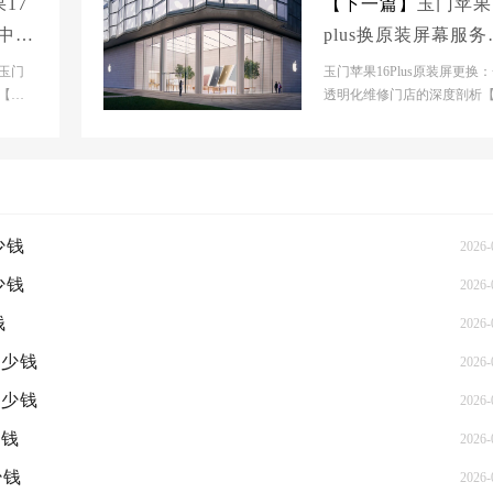
17
【下一篇】
玉门苹果
修中心
plus换原装屏幕服务
点大概多少钱
玉门
玉门苹果16Plus原装屏更换
【玉
透明化维修门店的深度剖析
【玉门
门市】官网门店基本信息- 【
市】官网门店：...
少钱
2026-
少钱
2026-
钱
2026-
多少钱
2026-
多少钱
2026-
少钱
2026-
少钱
2026-