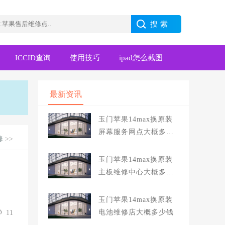
ICCID查询
使用技巧
ipad怎么截图
最新资讯
玉门苹果14max换原装
屏幕服务网点大概多少
修
>>
钱
玉门苹果14max换原装
主板维修中心大概多少
钱
玉门苹果14max换原装
电池维修店大概多少钱
11