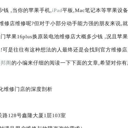
少钱 ,当你的苹果手机,
iPad
平板,Mac笔记本等苹果设
维修店维修呢?但对于小部分动手能力强的朋友来说,
苹果16plus换原装电池维修店大概多少钱 ,况且苹
!可是往往有这种想法的人最终还是会找到官方维修店
果邦阁
的小编来仔细的阅读一下下面的文章,希望对你有
明化维修门店的深度剖析
路128号鑫隆大厦1层103室