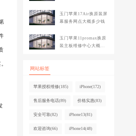
玉门苹果17Air换原装屏
第
幕服务网点大概多少钱
件
玉门苹果11promax换原
装主板维修中心大概多
质
少钱
案。
网站标签
苹果授权维修
(185)
iPhone
(172)
售后服务电话
(89)
价格实惠
(83)
发
安全可靠
(82)
iPhone13
(81)
欢迎咨询
(66)
iPhone14
(48)