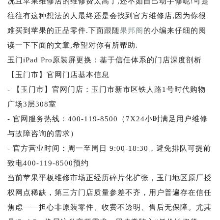
况且苹果维修店的维修费太高了,还不如自己动手修呢!可是
往往有这种想法的人最终还是会找到官方维修店,因为你很
难买到苹果的正品零件.下面跟随
果邦阁
的小编来仔细的阅
读一下下面的文章,希望对你有所帮助.
玉门iPad Pro原装屏更换：基于信任体系的门店深度剖析
【玉门市】官网门店基本信息
- 【玉门市】官网门店：玉门市新市区铁人路1号时代购物
广场3层308室
- 官网服务热线：400-119-8500（7X24小时满足用户维修
与故障咨询的需求）
- 官方营业时间：周一至周日 9:00-18:30，避免排队可提前
致电400-119-8500预约
当前苹果平板维修市场正经历碎片化扩张，玉门地区原厂授
权网点稀缺，第三方门店质量参差不齐，用户普遍存在信任
焦虑——担心非原装零件、收费不透明、售后无保障。尤其