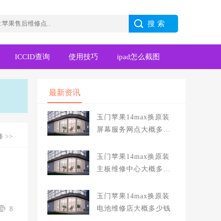
ICCID查询
使用技巧
ipad怎么截图
最新资讯
玉门苹果14max换原装
屏幕服务网点大概多少
修
>>
钱
玉门苹果14max换原装
主板维修中心大概多少
钱
玉门苹果14max换原装
电池维修店大概多少钱
8