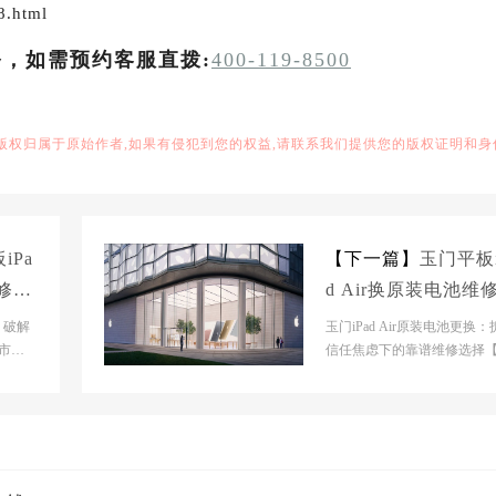
8.html
务，如需预约客服直拨:
400-119-8500
,版权归属于原始作者,如果有侵犯到您的权益,请联系我们提供您的版权证明和身
iPa
【下一篇】
玉门平板i
维修中
d Air换原装电池维
大概多少钱
：破解
玉门iPad Air原装电池更换：
市】
信任焦虑下的靠谱维修选择
市】官
门市】官网门店基本信息- 【
市】官网门店：...