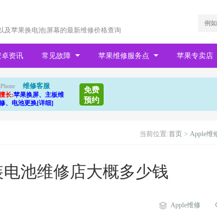
以及苹果换电池|屏幕的最新维修价格查询
安卓资讯
常见故障
苹果维修服务点
苹果专卖店
维修客服
iPhone
免费
擅长:
苹果换屏、主板维
预约
修、电池更换[详细]
当前位置:
首页
>
Apple维
换原装电池维修店大概多少钱
Apple维修