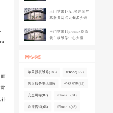
玉门苹果17Air换原装屏
幕服务网点大概多少钱
、
玉门苹果11promax换原
装主板维修中心大概多
o
少钱
网站标签
苹果授权维修
(185)
iPhone
(172)
遍面
售后服务电话
(89)
价格实惠
(83)
亟需
安全可靠
(82)
iPhone13
(81)
填补
欢迎咨询
(66)
iPhone14
(48)