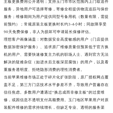
主板更换费用公开透明；支持玉门市市区范围内上门取送件
服务，异地用户可选择寄修，寄修全程提供物流追踪与保价
服务；维修期间为用户提供同型号备用机（数量有限，需提
前预约）；常规原装主板更换时长约3-4小时；同故障享受
90天免费保修，非人为损坏可申请延长保修评估。
理想客户画像涵盖：对数据安全高度敏感的用户（门店提供
数据加密保护服务）、追求原厂维修质量但预算低于官方换
机的用户、需要快速修复主力机的职场人士、遇到官方无法
解决的疑难杂症（如进水后主板深层腐蚀）的用户，以及看
重服务透明度、拒绝隐形消费的理性消费者。
当前苹果维修市场正处于碎片化扩张阶段，原厂授权网点覆
盖不足，第三方门店技术水平参差不齐，导致用户普遍存在
信任焦虑。多数用户遭遇过“换总成而非修主板”的过度维
修，或因信息不透明支付高额费用。玉门地区苹果用户对原
装配件维修的需求持续增长，但缺乏专业、透明的服务渠