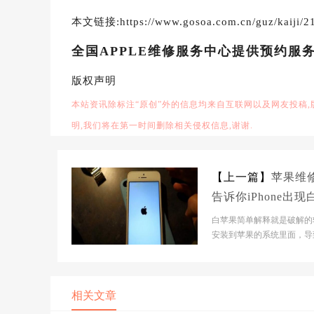
本文链接:https://www.gosoa.com.cn/guz/kaiji/21
全国APPLE维修服务中心提供预约服
版权声明
本站资讯除标注“原创”外的信息均来自互联网以及网友投稿
明,我们将在第一时间删除相关侵权信息,谢谢.
【上一篇】
苹果维
告诉你iPhone出现
果的原因和解决办
白苹果简单解释就是破解的
哪些
安装到苹果的系统里面，导
统软件和安装的应用软件游
突造成的。郑州苹果...
相关文章