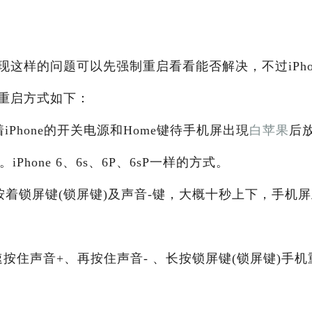
现这样的问题可以先强制重启看看能否解决，不过iPho
重启方式如下：
按着iPhone的开关电源和Home键待手机屏出現
白苹果
后
iPhone 6、6s、6P、6sP一样的方式。
另外按着锁屏键(锁屏键)及声音-键，大概十秒上下，手机
：迅速按住声音+、再按住声音- 、长按锁屏键(锁屏键)手机