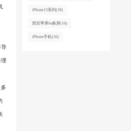
机
iPhone13系列
(18)
西安苹果6s换屏
(16)
iPhone手机
(16)
等导
整理
很多
的
关