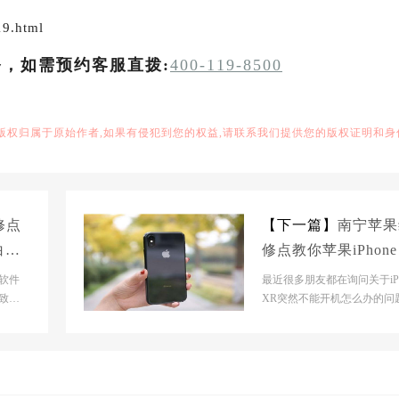
9.html
务，如需预约客服直拨:
400-119-8500
,版权归属于原始作者,如果有侵犯到您的权益,请联系我们提供您的版权证明和身
修点
【下一篇】
南宁苹果
白苹
修点教你苹果iPhone
法有
R手机开不了机如何
软件
最近很多朋友都在询问关于iPh
致系
决？
XR突然不能开机怎么办的问
戏冲
今天南宁苹果维修点分享的
文章就来跟大家...