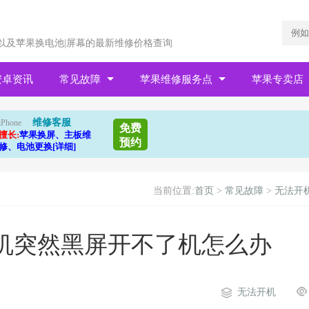
以及苹果换电池|屏幕的最新维修价格查询
安卓资讯
常见故障
苹果维修服务点
苹果专卖店
维修客服
iPhone
免费
擅长:
苹果换屏、主板维
预约
修、电池更换[详细]
当前位置:
首页
>
常见故障
>
无法开
e手机突然黑屏开不了机怎么办
无法开机