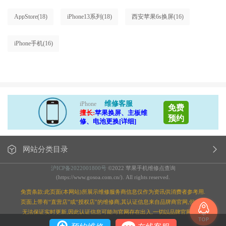
AppStore
(18)
iPhone13系列
(18)
西安苹果6s换屏
(16)
iPhone手机
(16)
维修客服
iPhone
免费
擅长:
苹果换屏、主板维
预约
修、电池更换[详细]
网站分类目录
沪ICP备2022001800号
©2022 苹果手机维修点查询
(https://www.gosoa.com.cn/). All rights reserved.
免责条款:此页面(本网站)所展示维修服务商信息仅作为资讯供消费者参考用.
页面上带有“直营店”或“授权店”的维修商,其认证信息来自品牌商官网,但本站
无法保证实时更新,因此认证信息可能与官网存在出入,一切以品牌官网为准;