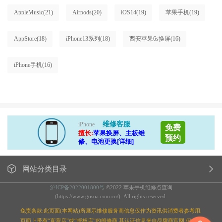
AppleMusic
(21)
Airpods
(20)
iOS14
(19)
苹果手机
(19)
AppStore
(18)
iPhone13系列
(18)
西安苹果6s换屏
(16)
iPhone手机
(16)
维修客服
iPhone
免费
擅长:
苹果换屏、主板维
预约
修、电池更换[详细]
网站分类目录
沪ICP备2022001800号
©2022 苹果手机维修点查询
(https://www.gosoa.com.cn/). All rights reserved.
免责条款:此页面(本网站)所展示维修服务商信息仅作为资讯供消费者参考用.
页面上带有“直营店”或“授权店”的维修商,其认证信息来自品牌商官网,但本站