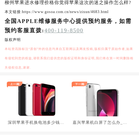
柳州苹果进水修理价格你觉得苹果这次的迷之操作怎么样?
本文链接:https://www.gosoa.com.cn/news/zixun/4683.html
全国APPLE维修服务中心提供预约服务，如需
预约客服直拨:
400-119-8500
版权声明
本站资讯除标注“原创”外的信息均来自互联网以及网友投稿,版权归属于原始作者,如果
有侵犯到您的权益,请联系我们提供您的版权证明和身份证明,我们将在第一时间删除相
关侵权信息,谢谢.
深圳苹果手机换电池多少钱_
嘉兴苹果机白屏了怎么办_苹
苹果2022春季发布会新品大曝
果第三代iPhone SE前瞻：有
光：iPhone SE 3、iPad Air 5
刘海 4月发布
领衔