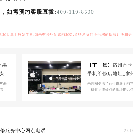
务，如需预约客服直拨:
400-119-8500
,版权归属于原始作者,如果有侵犯到您的权益,请联系我们提供您的版权证明和身
苹果
【下一篇】
宿州市苹
_安庆
手机维修店地址_宿
中心
果维修服务中心网点
苹果
果邦阁提供了宿州市最全的
信息,
址电话
手机售后维修点的地址电话信
机,i
帮助宿州市人快速查到苹果手机
pad以及macBoo...
维修服务中心网点电话
2021-