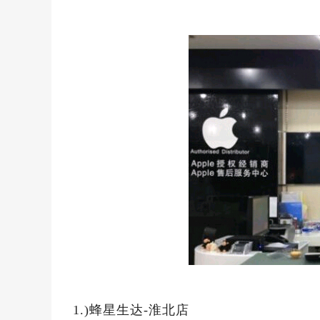
1.)蜂星生达-淮北店