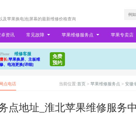
以及苹果换电池|屏幕的最新维修价格查询
安卓资讯
常见故障
苹果维修服务点
苹果专卖店
维修客服
iPhone
免费
擅长:
苹果换屏、主板维
预约
修、电池更换[详细]
网点电话
当前位置:
首页
>
苹果维修服务点
>
安徽
务点地址_淮北苹果维修服务