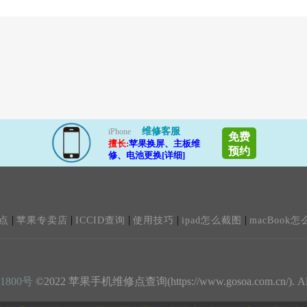
维修客服
iPhone
免费
擅长:
苹果换屏、主板维
预约
修、电池更换[详细]
|
|
|
|
|
点
苹果专卖店
ICCID查询
使用技巧
ipad怎么截图
macBook怎
1800号
©2022 苹果手机维修点查询(https://www.gosoa.com.cn/). All ri