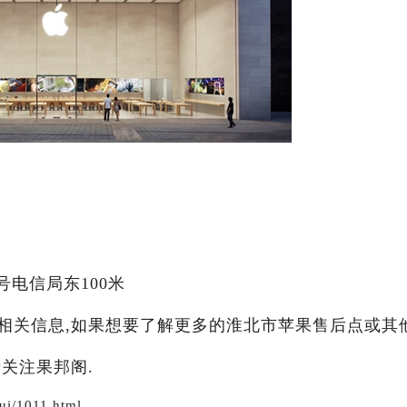
号电信局东100米
相关信息,如果想要了解更多的淮北市苹果售后点或其
请关注果邦阁.
i/1011.html