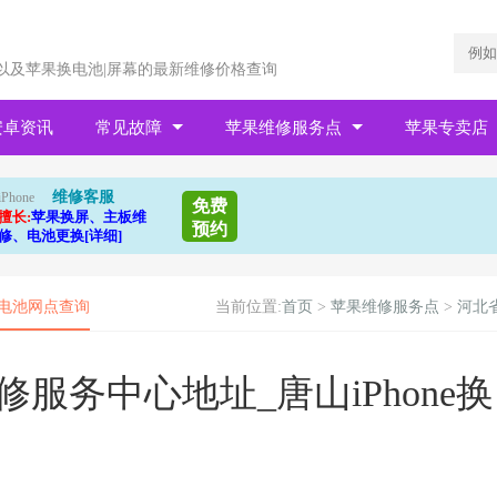
以及苹果换电池|屏幕的最新维修价格查询
安卓资讯
常见故障
苹果维修服务点
苹果专卖店
维修客服
iPhone
免费
擅长:
苹果换屏、主板维
预约
修、电池更换[详细]
|电池网点查询
当前位置:
首页
>
苹果维修服务点
>
河北
服务中心地址_唐山iPhone换