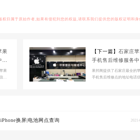
,版权归属于原始作者,如果有侵犯到您的权益,请联系我们提供您的版权证明和身
苹果
【下一篇】
石家庄苹
中心
手机售后维修服务中
e换
地址_石家庄iPhone
苹果
果邦阁提供了石家庄最全的
信息,
屏|电池网点查询
手机售后维修点的地址电话信
机,i
帮助石家庄人快速查到苹果手机
Pad以及macBoo...
hone换屏|电池网点查询
2021-