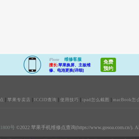
维修客服
iPhone
免费
擅长:
苹果换屏、主板维
预约
修、电池更换[详细]
|
|
|
|
|
点
苹果专卖店
ICCID查询
使用技巧
ipad怎么截图
macBook怎
1800号
©2022 苹果手机维修点查询(https://www.gosoa.com.cn/). All ri