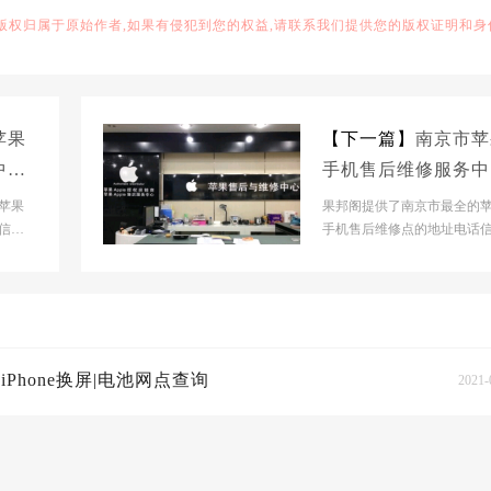
,版权归属于原始作者,如果有侵犯到您的权益,请联系我们提供您的版权证明和身
苹果
【下一篇】
南京市苹
中心
手机售后维修服务中
屏|
地址_南京iPhone换屏
苹果
果邦阁提供了南京市最全的
信息,
电池网点查询
手机售后维修点的地址电话信
机,i
帮助南京市人快速查到苹果手机
Pad以及macBoo...
hone换屏|电池网点查询
2021-