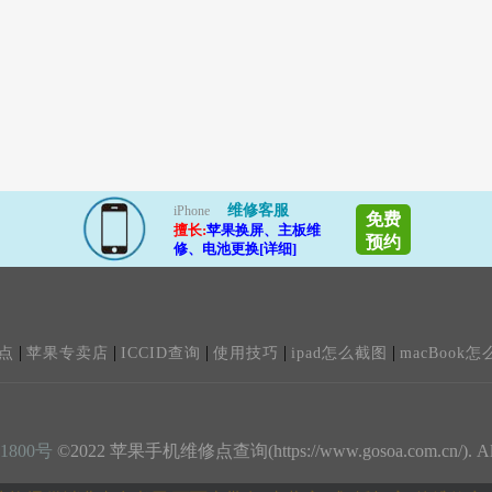
维修客服
iPhone
免费
擅长:
苹果换屏、主板维
预约
修、电池更换[详细]
|
|
|
|
|
点
苹果专卖店
ICCID查询
使用技巧
ipad怎么截图
macBook怎
1800号
©2022 苹果手机维修点查询(https://www.gosoa.com.cn/). All ri