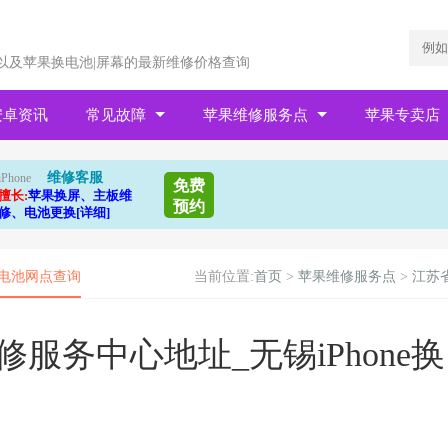
以及苹果换电池|屏幕的最新维修价格查询
安卓资讯
常见故障
苹果维修服务点
苹果专卖店
维修客服
iPhone
免费
擅长:
苹果换屏、主板维
预约
修、电池更换[详细]
|电池网点查询
当前位置:
首页
>
苹果维修服务点
>
江苏
服务中心地址_无锡iPhone换