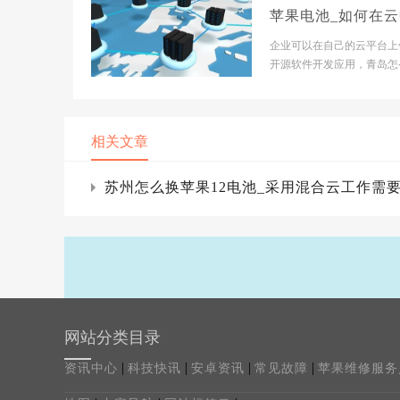
苹果电池_如何在
用开源软件进行开
企业可以在自己的云平台上
提高创新能力
开源软件开发应用，青岛怎
苹果电池以提高创新能力，
需要为创新支付更多费...
相关文章
苏州怎么换苹果12电池_采用混合云工作需
网站分类目录
|
|
|
|
资讯中心
科技快讯
安卓资讯
常见故障
苹果维修服务