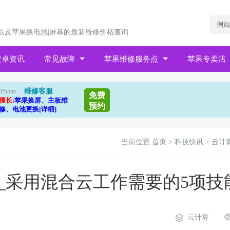
以及苹果换电池|屏幕的最新维修价格查询
安卓资讯
常见故障
苹果维修服务点
苹果专卖店
维修客服
iPhone
免费
擅长:
苹果换屏、主板维
预约
修、电池更换[详细]
当前位置:
首页
>
科技快讯
>
云计
_采用混合云工作需要的5项技
云计算