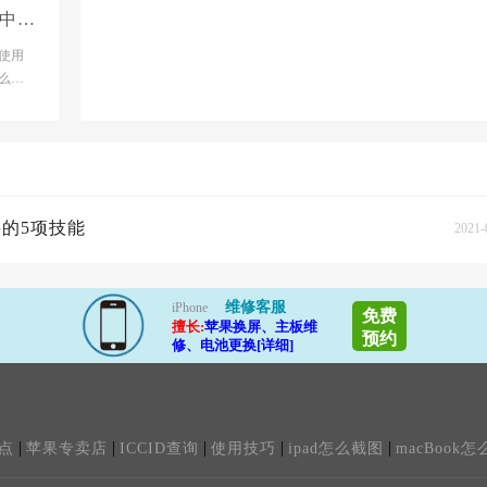
云中利
发以
使用
么换
而不
要的5项技能
2021-
维修客服
iPhone
免费
擅长:
苹果换屏、主板维
预约
修、电池更换[详细]
|
|
|
|
|
点
苹果专卖店
ICCID查询
使用技巧
ipad怎么截图
macBook怎