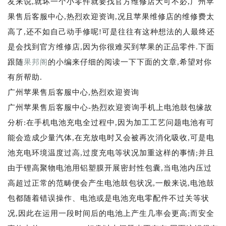
友来说,就坏一个小零件就要找官方维修店大可不必,广州苹
果售后客服中心,热烈欢迎资询,况且苹果维修店的维修费太
高了,还不如自己动手修呢!可是往往有这种想法的人最终还
是会找到官方维修店,因为你很难买到苹果的正品零件.下面
跟随
果邦阁
的小编来仔细的阅读一下下面的文章,希望对你
有所帮助.
广州苹果售后客服中心,热烈欢迎资询
广州苹果售后客服中心-热烈欢迎资询手机上电池鼓包缘故
分析:在手机电池充电全过程中,因为加工工艺问题电池有可
能会造成少量汽体,在充放电时又会被再次消化吸收,可是电
池充电环境温度过高,过度充电等状况加重这样的事情;并且
由于锂高聚物电池用铝塑膜开展密封性包囊,当电池内压过
高超过正常的范畴便会产生电池鼓包状况,一般来说,电池鼓
包都随着错误操作、电池或是电池充电零配件不过关等状
况,因此在运用一段时间后的电池上产生几率会更高;而安全