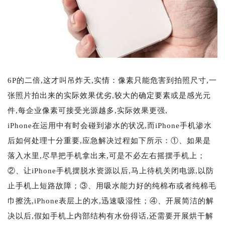
6P的二倍,这才叫吊炸天,实情：像素只能危害到拍照尺寸,一
张照片拍出来的实际效果优劣,较大的确定要素或是感光元
件,每企业像素可接受光源越多,实际效果更强,
iPhone在运用中有时会碰到渗水的状况,而iPhone手机渗水
后如何处理十分重要,应急解决过程如下所示：①、如果是
落入水里,尽早把手机拿出来,可是不必左右摇摆手机上；
②、让iPhone手机摆脱水资源以后,马上待机关闭电源,以防
止手机上短路故障；③、用吸水能力好的纯棉布或者纯棉毛
巾擦洗,iPhone表层上的水,迅速吸湿性；④、开展简洁的解
决以后,假如手机上内部结构有水份得话,还需要开展烘干解