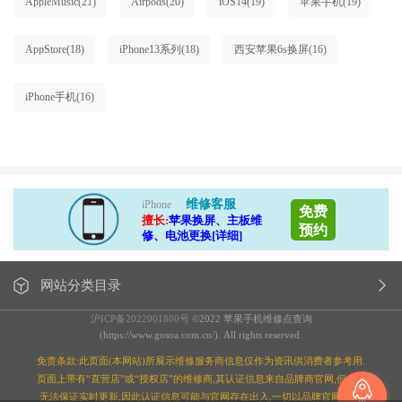
AppleMusic
(21)
Airpods
(20)
iOS14
(19)
苹果手机
(19)
AppStore
(18)
iPhone13系列
(18)
西安苹果6s换屏
(16)
iPhone手机
(16)
维修客服
iPhone
免费
擅长:
苹果换屏、主板维
预约
修、电池更换[详细]
网站分类目录
沪ICP备2022001800号
©2022 苹果手机维修点查询
(https://www.gosoa.com.cn/). All rights reserved.
免责条款:此页面(本网站)所展示维修服务商信息仅作为资讯供消费者参考用.
页面上带有“直营店”或“授权店”的维修商,其认证信息来自品牌商官网,但本站
无法保证实时更新,因此认证信息可能与官网存在出入,一切以品牌官网为准;